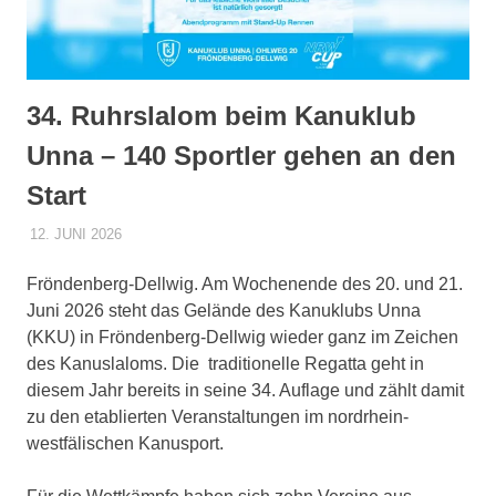
sowie
zu
den
Trainingszeiten.
Weiterhin
34. Ruhrslalom beim Kanuklub
werden
Unna – 140 Sportler gehen an den
interessante
Beiträge,
Start
Fotos
und
12. JUNI 2026
DENNISZ
ALLGEMEIN
Videos
bereitgestellt.
Fröndenberg-Dellwig. Am Wochenende des 20. und 21.
Juni 2026 steht das Gelände des Kanuklubs Unna
(KKU) in Fröndenberg-Dellwig wieder ganz im Zeichen
des Kanuslaloms. Die traditionelle Regatta geht in
diesem Jahr bereits in seine 34. Auflage und zählt damit
zu den etablierten Veranstaltungen im nordrhein-
westfälischen Kanusport.