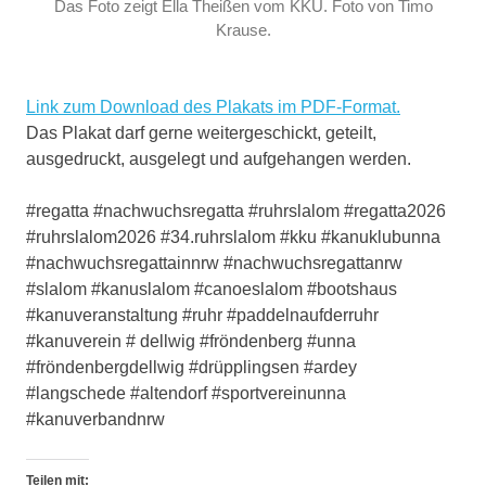
Das Foto zeigt Ella Theißen vom KKU. Foto von Timo
Krause.
Link zum Download des Plakats im PDF-Format.
Das Plakat darf gerne weitergeschickt, geteilt,
ausgedruckt, ausgelegt und aufgehangen werden.
#regatta #nachwuchsregatta #ruhrslalom #regatta2026
#ruhrslalom2026 #34.ruhrslalom #kku #kanuklubunna
#nachwuchsregattainnrw #nachwuchsregattanrw
#slalom #kanuslalom #canoeslalom #bootshaus
#kanuveranstaltung #ruhr #paddelnaufderruhr
#kanuverein # dellwig #fröndenberg #unna
#fröndenbergdellwig #drüpplingsen #ardey
#langschede #altendorf #sportvereinunna
#kanuverbandnrw
Teilen mit: