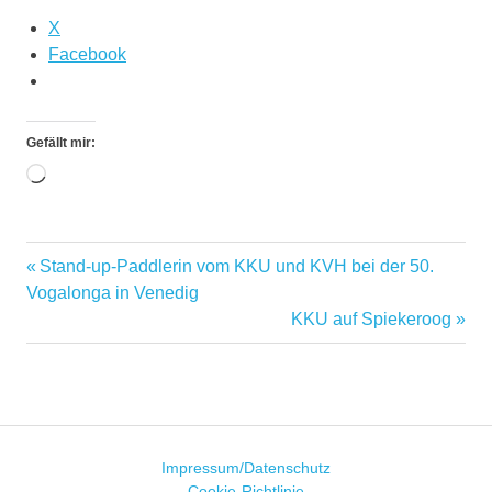
X
Facebook
Gefällt mir:
Wird
geladen …
34.
Vorheriger
Stand-up-Paddlerin vom KKU und KVH bei der 50.
Beitragsnavigation
Ruhrslalom
Beitrag:
Vogalonga in Venedig
Bootshaus
Nächster
KKU auf Spiekeroog
Beitrag:
Canoe
Slalom
Fröndenberg-
Dellwig
Gemütliches
Impressum/Datenschutz
Beisammensein
Cookie-Richtlinie