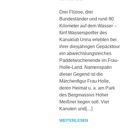
sowie
zu
Drei Flüsse, drei
den
Bundesländer und rund 90
Trainingszeiten.
Kilometer auf dem Wasser –
Weiterhin
fünf Wassersportler des
werden
interessante
Kanuklub Unna erlebten bei
Beiträge,
ihrer diesjährigen Gepäcktour
Fotos
ein abwechslungsreiches
und
Paddelwochenende im Frau-
Videos
Holle-Land. Namenspatin
bereitgestellt.
dieser Gegend ist die
Märchenfigur Frau Holle,
deren Heimat u. a. am Park
des Bergmassivs Hoher
Meißner liegen soll. Vier
Kanuten und[…]
WEITERLESEN