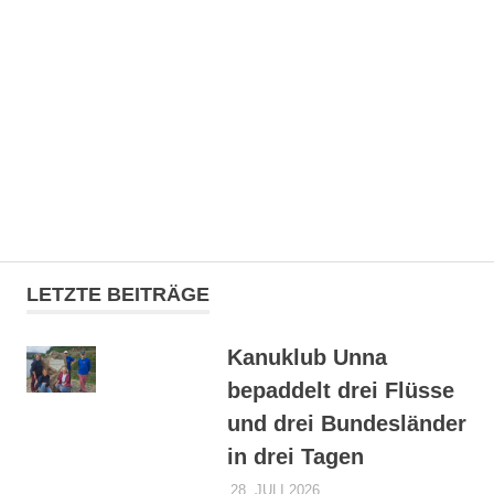
Zum
Kanuklub
Inhalt
springen
Unna
1949
MENÜ
e.V.
Der
Webauftritt
LETZTE BEITRÄGE
des
Kanuklub
Unnas.
Kanuklub Unna
Hier
bepaddelt drei Flüsse
findest
du
und drei Bundesländer
Informationen
in drei Tagen
zum
Verein
28. JULI 2026
DENNISZ
ALLGEMEIN