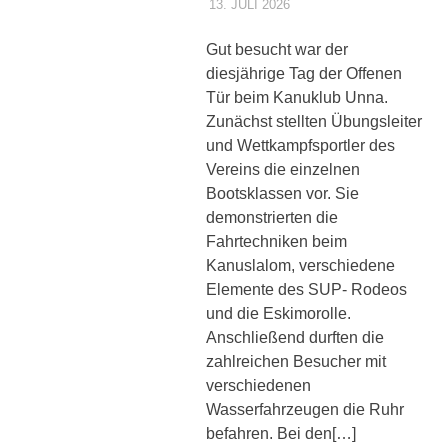
13. JULI 2026
DENNISZ
ALLGEMEIN
Gut besucht war der
diesjährige Tag der Offenen
Tür beim Kanuklub Unna.
Zunächst stellten Übungsleiter
und Wettkampfsportler des
Vereins die einzelnen
Bootsklassen vor. Sie
demonstrierten die
Fahrtechniken beim
Kanuslalom, verschiedene
Elemente des SUP- Rodeos
und die Eskimorolle.
Anschließend durften die
zahlreichen Besucher mit
verschiedenen
Wasserfahrzeugen die Ruhr
befahren. Bei den[…]