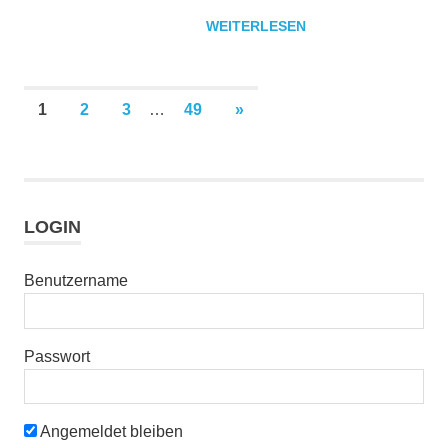
WEITERLESEN
Seitennummerierung
NÄCHSTE
1
2
3
…
49
»
BEITRÄGE
der
Beiträge
LOGIN
Benutzername
Passwort
Angemeldet bleiben