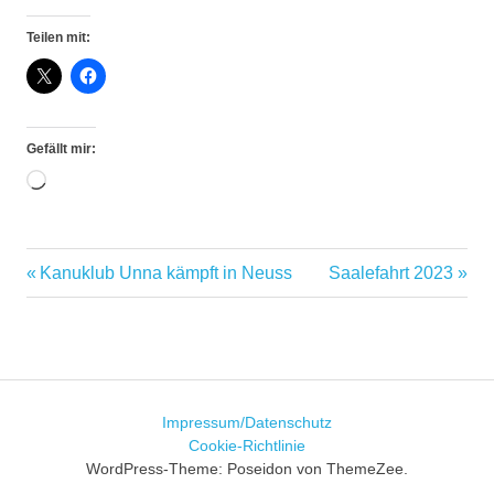
Teilen mit:
Gefällt mir:
Wird
geladen …
Deutschland-
Vorheriger
Nächster
Kanuklub Unna kämpft in Neuss
Saalefahrt 2023
Beitragsnavigation
Cup
Beitrag:
Beitrag:
Deutschland-
Cup 2023
Finale
Kanuklub
Impressum/Datenschutz
Unna
Cookie-Richtlinie
Kanuklub
WordPress-Theme: Poseidon von ThemeZee.
Unna