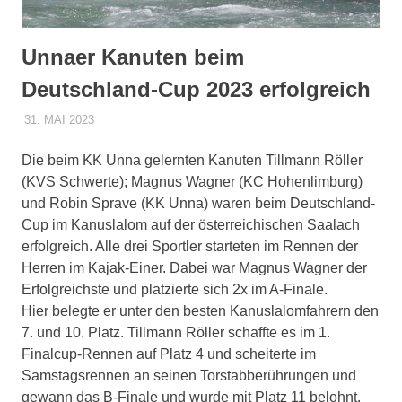
sowie
zu
den
Unnaer Kanuten beim
Trainingszeiten.
Deutschland-Cup 2023 erfolgreich
Weiterhin
werden
31. MAI 2023
DENNISZ
ALLGEMEIN
,
PRESSE
interessante
Beiträge,
Die beim KK Unna gelernten Kanuten Tillmann Röller
Fotos
und
(KVS Schwerte); Magnus Wagner (KC Hohenlimburg)
Videos
und Robin Sprave (KK Unna) waren beim Deutschland-
bereitgestellt.
Cup im Kanuslalom auf der österreichischen Saalach
erfolgreich. Alle drei Sportler starteten im Rennen der
Herren im Kajak-Einer. Dabei war Magnus Wagner der
Erfolgreichste und platzierte sich 2x im A-Finale.
Hier belegte er unter den besten Kanuslalomfahrern den
7. und 10. Platz. Tillmann Röller schaffte es im 1.
Finalcup-Rennen auf Platz 4 und scheiterte im
Samstagsrennen an seinen Torstabberührungen und
gewann das B-Finale und wurde mit Platz 11 belohnt.