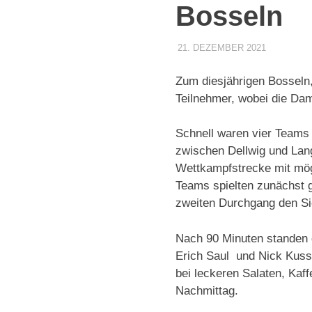
Bosseln
21. DEZEMBER 2021
DENNISZ
ALLGEME
Zum diesjährigen Bosseln,
Teilnehmer, wobei die Dam
Schnell waren vier Teams 
zwischen Dellwig und Lan
Wettkampfstrecke mit mög
Teams spielten zunächst 
zweiten Durchgang den Sie
Nach 90 Minuten standen 
Erich Saul und Nick Kussa
bei leckeren Salaten, Ka
Nachmittag.