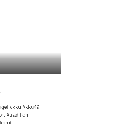
.
ugel #kku #kku49
t #tradition
kbrot