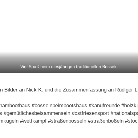
Viel Spaß beim diesjährigen traditionellen Bosseln
len Bilder an Nick K. und die Zusammenfassung an Rüdiger L
lnamboothaus #bosselnbeimbootshaus #kanufreunde #holzk
 #gemütlichesbeisammensein #ostfriesensport #nationalspor
mkugeln #wettkampf #straßenbosseln #straßenboßeln #stoc