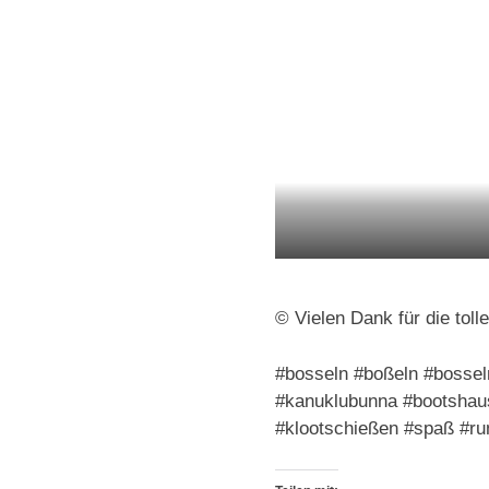
© Vielen Dank für die tol
#bosseln #boßeln #bosse
#kanuklubunna #bootshaus
#klootschießen #spaß #ru