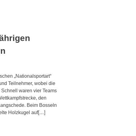
jährigen
ln
schen „Nationalsportart“
und Teilnehmer, wobei die
 Schnell waren vier Teams
Wettkampfstrecke, den
Langschede. Beim Bosseln
lte Holzkugel auf[…]