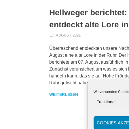
Hellweger berichtet
entdeckt alte Lore i
17. AUGUST 2021
DENNISZ
ALLGEMEIN
,
PRESSE
Überraschend entdeckten unsere Nac
August eine alte Lore in der Ruhr. Der
berichtete am 07. August ausführlich in
Zunächst verunsichert um was es sich 
handeln kann, das sie auf Höhe Frön
Ruhr gefischt haben, wird schnell klar: 
Wir verwenden Cookies
WEITERLESEN
Funktional
COOKIES AKZE