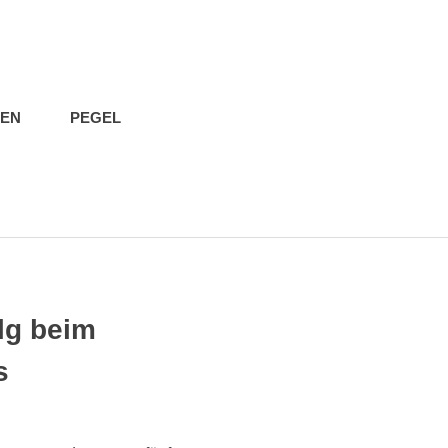
IEN
PEGEL
lg beim
s