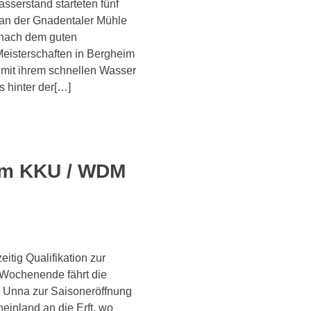
serstand starteten fünf
an der Gnadentaler Mühle
 nach dem guten
eisterschaften in Bergheim
t mit ihrem schnellen Wasser
 hinter der[…]
im KKU / WDM
tig Qualifikation zur
Wochenende fährt die
Unna zur Saisoneröffnung
inland an die Erft, wo