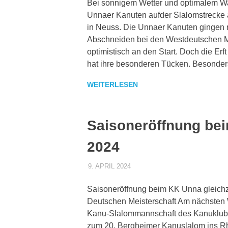
Bei sonnigem Wetter und optimalem Was
Unnaer Kanuten aufder Slalomstrecke 
in Neuss. Die Unnaer Kanuten gingen
Abschneiden bei den Westdeutschen M
optimistisch an den Start. Doch die Erf
hat ihre besonderen Tücken. Besonders
WEITERLESEN
Saisoneröffnung be
2024
9. APRIL 2024
DENNISZ
ALLGEMEIN
,
PRESSE
Saisoneröffnung beim KK Unna gleichzei
Deutschen Meisterschaft Am nächsten 
Kanu-Slalommannschaft des Kanuklub 
zum 20. Bergheimer Kanuslalom ins Rhe