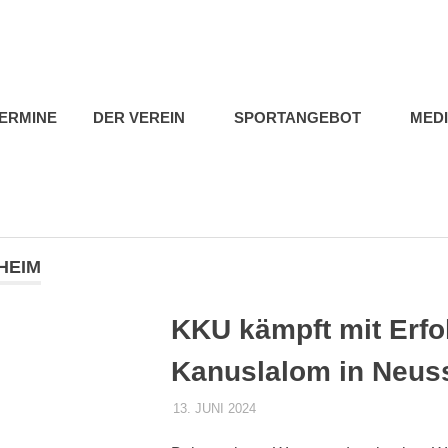
b
ERMINE
DER VEREIN
SPORTANGEBOT
MED
HEIM
KKU kämpft mit Erfo
Kanuslalom in Neus
13. JUNI 2024
DENNISZ
ALLGEMEIN
,
PRESSE