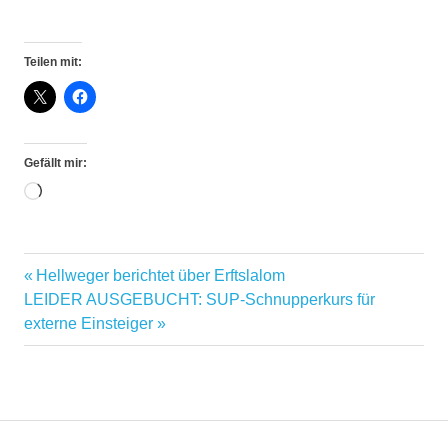
Teilen mit:
Gefällt mir:
Wird
geladen …
Hohenlimburg
Vorheriger
Hellweger berichtet über Erftslalom
Beitragsnavigation
Kanuklub
Nächster
Beitrag:
LEIDER AUSGEBUCHT: SUP-Schnupperkurs für
Unna
Beitrag:
externe Einsteiger
KKU
KKU49
Regatta
Westdeutsche