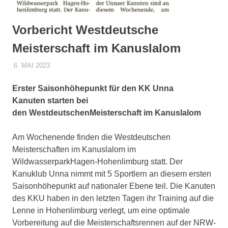
sowie
zu
Vorbericht Westdeutsche
den
Trainingszeiten.
Meisterschaft im Kanuslalom​​​​
Weiterhin
werden
6. MAI 2023
DENNISZ
PRESSE
interessante
Beiträge,
Erster Saisonhöhepunkt für den KK Unna
Fotos
Kanuten starten bei
und
Videos
den
Westdeutsche
n
Meisterschaft
im Kanuslalom
bereitgestellt.
Am Wochenende finden die Westdeutschen
Meisterschaften im Kanuslalom im
WildwasserparkHagen-Hohenlimburg statt. Der
Kanuklub Unna nimmt mit 5 Sportlern an diesem ersten
Saisonhöhepunkt auf nationaler Ebene teil. Die Kanuten
des KKU haben in den letzten Tagen ihr Training auf die
Lenne in Hohenlimburg verlegt, um eine optimale
Vorbereitung auf die Meisterschaftsrennen auf der NRW-