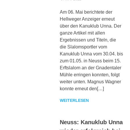
sowie
zu
Am 06. Mai berichtete der
den
Hellweger Anzeiger erneut
Trainingszeiten.
über den Kanuklub Unna. Der
Weiterhin
ganze Artikel mit allen
werden
interessante
Ergebnissen und Titeln, die
Beiträge,
die Slalomsportler vom
Fotos
Kanuklub Unna vom 30.04. bis
und
zum 01.05. in Neuss beim 15.
Videos
Erftslalom an der Gnadentaler
bereitgestellt.
Mühle erringen konnten, folgt
weiter unten. Magnus Wagner
konnte erneut den[…]
WEITERLESEN
Neuss: Kanuklub Unna