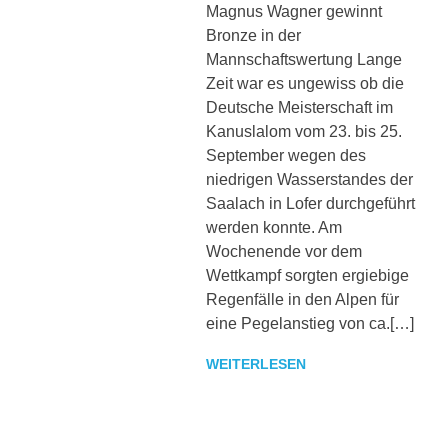
sowie
Magnus Wagner gewinnt
zu
Bronze in der
den
Mannschaftswertung Lange
Trainingszeiten.
Zeit war es ungewiss ob die
Weiterhin
Deutsche Meisterschaft im
werden
Kanuslalom vom 23. bis 25.
interessante
September wegen des
Beiträge,
Fotos
niedrigen Wasserstandes der
und
Saalach in Lofer durchgeführt
Videos
werden konnte. Am
bereitgestellt.
Wochenende vor dem
Wettkampf sorgten ergiebige
Regenfälle in den Alpen für
eine Pegelanstieg von ca.[…]
WEITERLESEN