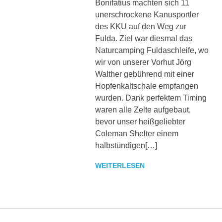
Bonifatius machten sich 11
sowie
unerschrockene Kanusportler
zu
den
des KKU auf den Weg zur
Trainingszeiten.
Fulda. Ziel war diesmal das
Weiterhin
Naturcamping Fuldaschleife, wo
werden
wir von unserer Vorhut Jörg
interessante
Walther gebührend mit einer
Beiträge,
Hopfenkaltschale empfangen
Fotos
wurden. Dank perfektem Timing
und
Videos
waren alle Zelte aufgebaut,
bereitgestellt.
bevor unser heißgeliebter
Coleman Shelter einem
halbstündigen[…]
WEITERLESEN