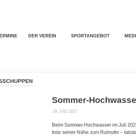
b
ERMINE
DER VEREIN
SPORTANGEBOT
MED
SSCHUPPEN
Sommer-Hochwasse
19. JULI 2021
DENNISZ
ALLGEMEIN
Beim Sommer-Hochwasser im Juli 2021
trotz seiner Nähe zum Ruhrufer – tatsäc