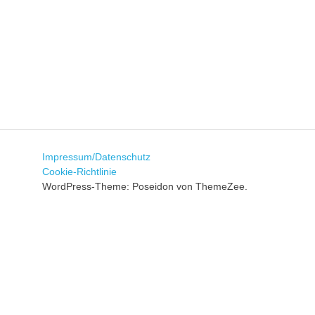
sowie
zu
den
Trainingszeiten.
Weiterhin
werden
interessante
Beiträge,
Fotos
und
Videos
Impressum/Datenschutz
bereitgestellt.
Cookie-Richtlinie
WordPress-Theme: Poseidon von ThemeZee.