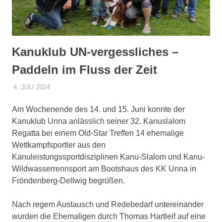
sowie
zu
den
Trainingszeiten.
Weiterhin
Kanuklub UN-vergessliches –
werden
Paddeln im Fluss der Zeit
interessante
Beiträge,
4. JULI 2024
DENNISZ
ALLGEMEIN
Fotos
und
Am Wochenende des 14. und 15. Juni konnte der
Videos
bereitgestellt.
Kanuklub Unna anlässlich seiner 32. Kanuslalom
Regatta bei einem Old-Star Treffen 14 ehemalige
Wettkampfsportler aus den
Kanuleistungssportdisziplinen Kanu-Slalom und Kanu-
Wildwasserrennsport am Bootshaus des KK Unna in
Fröndenberg-Dellwig begrüßen.
Nach regem Austausch und Redebedarf untereinander
wurden die Ehemaligen durch Thomas Hartleif auf eine