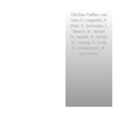
Old-Star-Treffen: von
links H. Lengsfeld, P.
Glüer, K. Schneider, L.
Hänsch, M. Hartleif,
Th. Hartleif, N. Hartleif,
St. Fehring, B. Arndt,
D. Jochemczyk, M.
von Bohlen