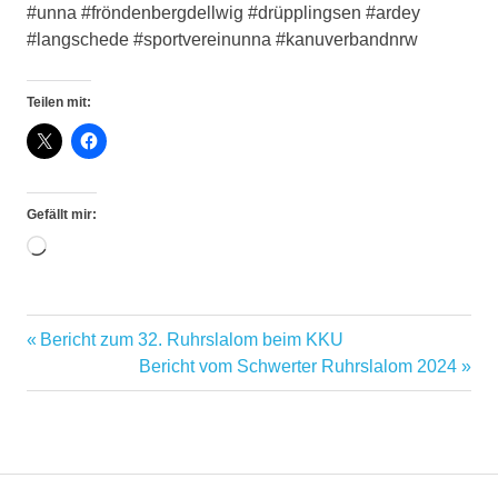
#unna #fröndenbergdellwig #drüpplingsen #ardey
#langschede #sportvereinunna #kanuverbandnrw
Teilen mit:
Gefällt mir:
Wird
geladen …
Vorheriger
Bericht zum 32. Ruhrslalom beim KKU
Beitragsnavigation
Beitrag:
Nächster
Bericht vom Schwerter Ruhrslalom 2024
Beitrag: