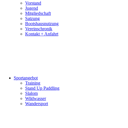
und
Vorstand
Videos
Jugend
bereitgestellt.
Mitgliedschaft
Satzung
Bootshausnutzung
Vereinschronik
Kontakt + Anfahrt
Sportangebot
Training
Stand Up Paddling
Slalom
Wildwasser
Wandersport