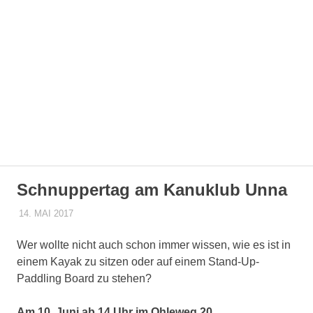
Zum
Kanuklub
Inhalt
springen
Unna
1949
MENÜ
e.V.
Der
Webauftritt
Schnuppertag am Kanuklub Unna
des
Kanuklub
14. MAI 2017
FELIX TWARDOKUS
ALLGEMEIN
Unnas.
Hier
Wer wollte nicht auch schon immer wissen, wie es ist in
findest
einem Kayak zu sitzen oder auf einem Stand-Up-
du
Informationen
Paddling Board zu stehen?
zum
Verein
Am 10. Juni ab 14 Uhr im Ohleweg 20,