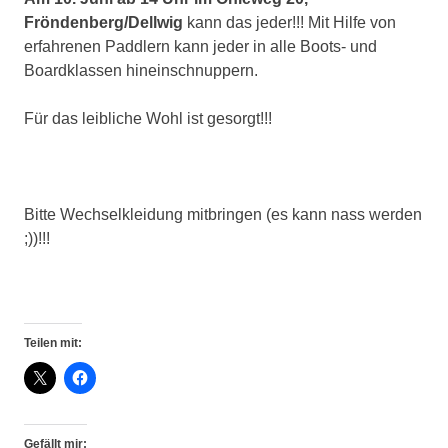
sowie
Fröndenberg/Dellwig
kann das jeder!!! Mit Hilfe von
zu
erfahrenen Paddlern kann jeder in alle Boots- und
den
Boardklassen hineinschnuppern.
Trainingszeiten.
Weiterhin
werden
Für das leibliche Wohl ist gesorgt!!!
interessante
Beiträge,
Fotos
und
Bitte Wechselkleidung mitbringen (es kann nass werden
Videos
;))!!!
bereitgestellt.
Teilen mit:
Gefällt mir: