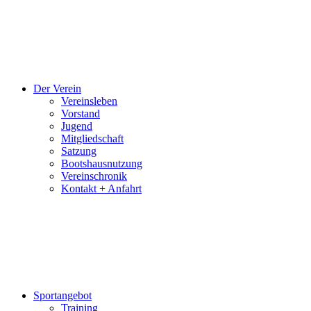
und
Videos
bereitgestellt.
Der Verein
Vereinsleben
Vorstand
Jugend
Mitgliedschaft
Satzung
Bootshausnutzung
Vereinschronik
Kontakt + Anfahrt
Sportangebot
Training