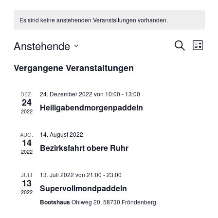
Es sind keine anstehenden Veranstaltungen vorhanden.
Anstehende
Veranstal
Veran
Suche
Liste
Ansic
Suche
Datum
Navig
Vergangene Veranstaltungen
wählen.
und
Ansichten
24. Dezember 2022 von 10:00
-
13:00
DEZ.
Navigati
24
Heiligabendmorgenpaddeln
2022
14. August 2022
AUG.
14
Bezirksfahrt obere Ruhr
2022
13. Juli 2022 von 21:00
-
23:00
JULI
13
Supervollmondpaddeln
2022
Bootshaus
Ohlweg 20, 58730 Fröndenberg