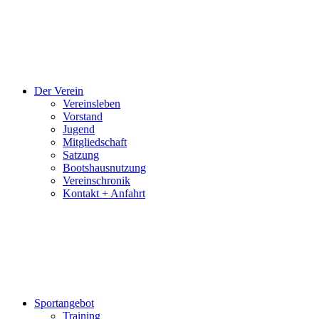
und
Videos
bereitgestellt.
Der Verein
Vereinsleben
Vorstand
Jugend
Mitgliedschaft
Satzung
Bootshausnutzung
Vereinschronik
Kontakt + Anfahrt
Sportangebot
Training