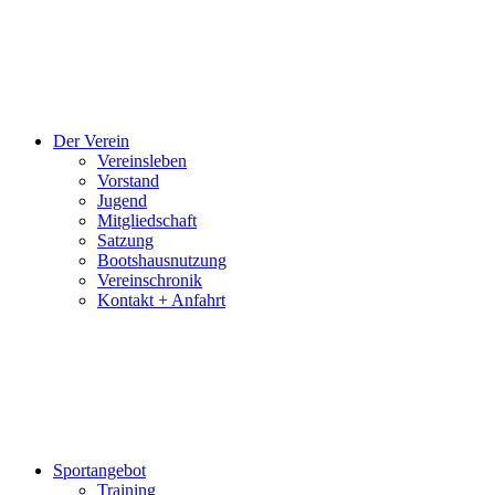
und
Videos
bereitgestellt.
Der Verein
Vereinsleben
Vorstand
Jugend
Mitgliedschaft
Satzung
Bootshausnutzung
Vereinschronik
Kontakt + Anfahrt
Sportangebot
Training