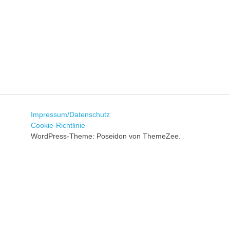
sowie
zu
den
Trainingszeiten.
Weiterhin
werden
interessante
Beiträge,
Fotos
und
Videos
Impressum/Datenschutz
bereitgestellt.
Cookie-Richtlinie
WordPress-Theme: Poseidon von ThemeZee.