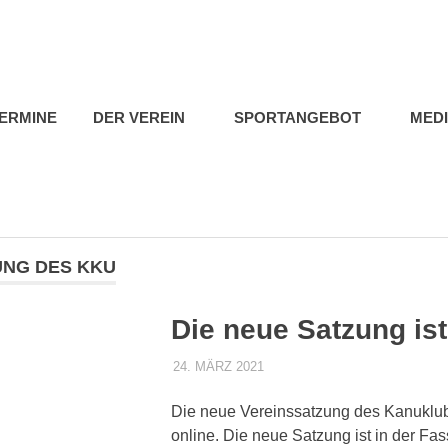
b
ERMINE
DER VEREIN
SPORTANGEBOT
MED
UNG DES KKU
Die neue Satzung ist
24. MÄRZ 2021
DENNISZ
ALLGEMEIN
Die neue Vereinssatzung des Kanuklub 
online. Die neue Satzung ist in der F