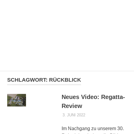
Zum
Kanuklub
Inhalt
springen
Unna
1949
MENÜ
e.V.
Der
Webauftritt
SCHLAGWORT:
RÜCKBLICK
des
Kanuklub
Unnas.
Neues Video: Regatta-
Hier
Review
findest
du
3. JUNI 2022
DENNISZ
ALLGEMEIN
Informationen
zum
Im Nachgang zu unserem 30.
Verein