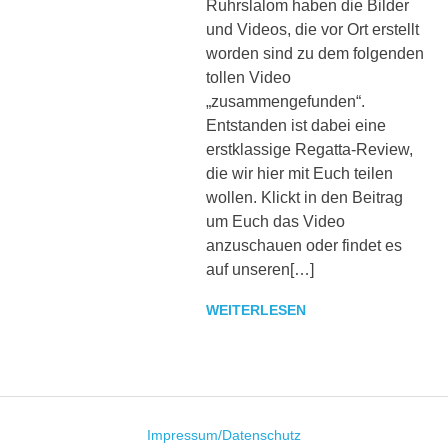
Ruhrslalom haben die Bilder
sowie
und Videos, die vor Ort erstellt
zu
den
worden sind zu dem folgenden
Trainingszeiten.
tollen Video
Weiterhin
„zusammengefunden“.
werden
Entstanden ist dabei eine
interessante
erstklassige Regatta-Review,
Beiträge,
die wir hier mit Euch teilen
Fotos
wollen. Klickt in den Beitrag
und
Videos
um Euch das Video
bereitgestellt.
anzuschauen oder findet es
auf unseren[…]
WEITERLESEN
Impressum/Datenschutz