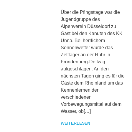
sowie
zu
Über die Pfingsttage war die
den
Jugendgruppe des
Trainingszeiten.
Alpenverein Düsseldorf zu
Weiterhin
Gast bei den Kanuten des KK
werden
interessante
Unna. Bei herrlichem
Beiträge,
Sonnenwetter wurde das
Fotos
Zeltlager an der Ruhr in
und
Fröndenberg-Dellwig
Videos
aufgeschlagen. An den
bereitgestellt.
nächsten Tagen ging es für die
Gäste dem Rheinland um das
Kennenlernen der
verschiedenen
Vorbewegungsmittel auf dem
Wasser, ob[…]
WEITERLESEN