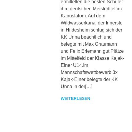
ermittelten die besten Schüler
sowie
ihre deutschen Meistertitel im
zu
den
Kanuslalom. Auf dem
Trainingszeiten.
Wildwasserkanal der Innerste
Weiterhin
in Hildesheim schlug sich der
werden
KK Unna beachtlich und
interessante
belegte mit Max Graumann
Beiträge,
und Felix Erlemann gut Plätze
Fotos
im Mittelfeld der Klasse Kajak-
und
Videos
Einer U14.Im
bereitgestellt.
Mannschaftswettbewerb 3x
Kajak-Einer belegte der KK
Unna in der[…]
WEITERLESEN