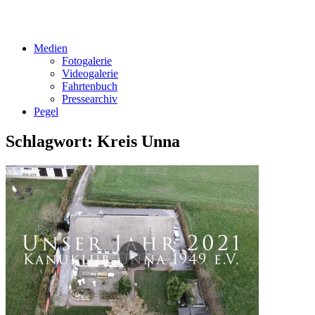
Medien
Fotogalerie
Videogalerie
Fahrtenbuch
Pressearchiv
Pegel
Schlagwort:
Kreis Unna