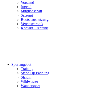
und
Vorstand
Videos
Jugend
bereitgestellt.
Mitgliedschaft
Satzung
Bootshausnutzung
Vereinschronik
Kontakt + Anfahrt
Sportangebot
Training
Stand Up Paddling
Slalom
Wildwasser
Wandersport