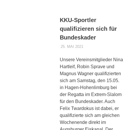
KKU-Sportler
qualifizieren sich für
Bundeskader
25. MAI 2021
DENNISZ
ALLGEMEIN
,
PRESSE
Unsere Vereinsmitglieder Nina
Hartleif, Robin Sprave und
Magnus Wagner qualifizierten
sich am Samstag, den 15.05.
in Hagen-Hohenlimburg bei
der Regatta im Extrem-Slalom
für den Bundeskader. Auch
Felix Twardokus ist dabei, er
qualifizierte sich am gleichen
Wochenende direkt im
Augsburger Eiskanal. Der