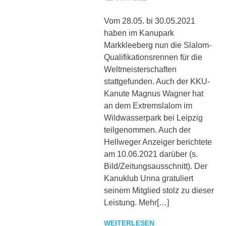
sowie
zu
Vom 28.05. bi 30.05.2021
den
haben im Kanupark
Trainingszeiten.
Markkleeberg nun die Slalom-
Weiterhin
Qualifikationsrennen für die
werden
interessante
Weltmeisterschaften
Beiträge,
stattgefunden. Auch der KKU-
Fotos
Kanute Magnus Wagner hat
und
an dem Extremslalom im
Videos
Wildwasserpark bei Leipzig
bereitgestellt.
teilgenommen. Auch der
Hellweger Anzeiger berichtete
am 10.06.2021 darüber (s.
Bild/Zeitungsausschnitt). Der
Kanuklub Unna gratuliert
seinem Mitglied stolz zu dieser
Leistung. Mehr[…]
WEITERLESEN