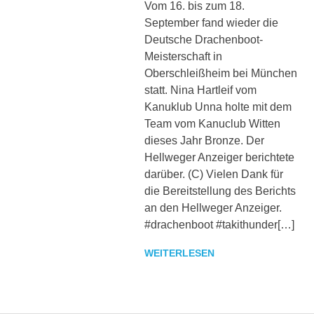
Vom 16. bis zum 18.
sowie
zu
September fand wieder die
den
Deutsche Drachenboot-
Trainingszeiten.
Meisterschaft in
Weiterhin
Oberschleißheim bei München
werden
statt. Nina Hartleif vom
interessante
Kanuklub Unna holte mit dem
Beiträge,
Team vom Kanuclub Witten
Fotos
und
dieses Jahr Bronze. Der
Videos
Hellweger Anzeiger berichtete
bereitgestellt.
darüber. (C) Vielen Dank für
die Bereitstellung des Berichts
an den Hellweger Anzeiger.
#drachenboot #takithunder[…]
WEITERLESEN