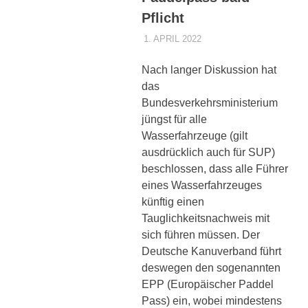
sowie
Pflicht
zu
den
1. APRIL 2022
DENNISZ
ALLGEMEIN
,
PRESSE
Trainingszeiten.
Weiterhin
Nach langer Diskussion hat
werden
das
interessante
Bundesverkehrsministerium
Beiträge,
jüngst für alle
Fotos
Wasserfahrzeuge (gilt
und
Videos
ausdrücklich auch für SUP)
bereitgestellt.
beschlossen, dass alle Führer
eines Wasserfahrzeuges
künftig einen
Tauglichkeitsnachweis mit
sich führen müssen. Der
Deutsche Kanuverband führt
deswegen den sogenannten
EPP (Europäischer Paddel
Pass) ein, wobei mindestens