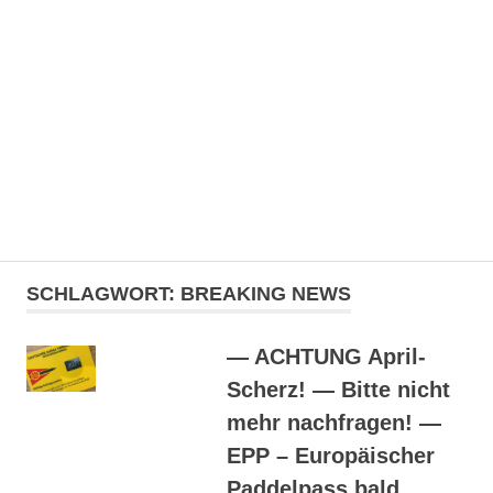
Zum
Kanuklub
Inhalt
springen
Unna
1949
MENÜ
e.V.
Der
Webauftritt
SCHLAGWORT:
BREAKING NEWS
des
Kanuklub
Unnas.
— ACHTUNG April-
Hier
Scherz! — Bitte nicht
findest
du
mehr nachfragen! —
Informationen
EPP – Europäischer
zum
Verein
Paddelpass bald