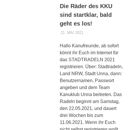
Die Räder des KKU
sind startklar, bald
geht es los!
21. MAI 2021
DENNISZ
ALLGEMEIN
Hallo Kanufreunde, ab sofort
könnt ihr Euch im Internet für
das STADTRADELN 2021
registrieren. Über: Stadtradeln,
Land NRW, Stadt Unna, dann:
Benutzernamen, Passwort
angeben und dem Team
Kanuklub Unna beitreten. Das
Radeln beginnt am Samstag,
den 22.05.2021, und dauert
drei Wochen bis zum
11.06.2021. Wenn ihr Euch
nicht selbst registrieren wollt,