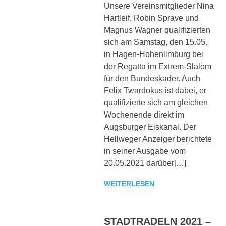
sowie
Unsere Vereinsmitglieder Nina
zu
Hartleif, Robin Sprave und
den
Magnus Wagner qualifizierten
Trainingszeiten.
sich am Samstag, den 15.05.
Weiterhin
in Hagen-Hohenlimburg bei
werden
der Regatta im Extrem-Slalom
interessante
für den Bundeskader. Auch
Beiträge,
Fotos
Felix Twardokus ist dabei, er
und
qualifizierte sich am gleichen
Videos
Wochenende direkt im
bereitgestellt.
Augsburger Eiskanal. Der
Hellweger Anzeiger berichtete
in seiner Ausgabe vom
20.05.2021 darüber[…]
WEITERLESEN
STADTRADELN 2021 –